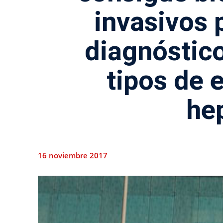
invasivos 
diagnóstico
tipos de
he
16 noviembre 2017