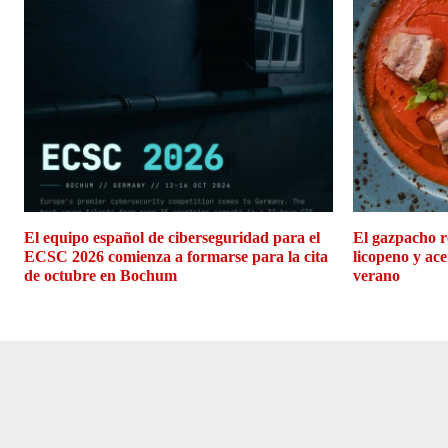
El equipo español de ciberseguridad para el
El gazpacho r
ECSC 2026 comienza a formarse para la cita
licopeno y ace
de octubre en Bochum
verano