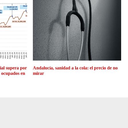
cial supera por
Andalucía, sanidad a la cola: el precio de no
e ocupados en
mirar