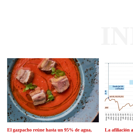
I
El gazpacho reúne hasta un 95% de agua,
La afiliación 