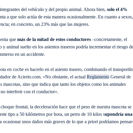
integrantes del vehículo y del propio animal. Ahora bien,
solo el 4%
unta a que solo actúa de esta manera ocasionalmente. En cuanto a sexos,
encia; en concreto, un 23% más que las mujeres.
uenta que
más de la mitad de estos conductores
–concretamente, el
 y animal suelto en los asientos traseros podría incrementar el riesgo d
 inmerso en un accidente.
a en coche es hacerlo en el asiento trasero, combinando el transportín
ndador de Acierto.com. «No obstante, el actual
Reglamento
General de
s mascotas, sino que indica que tanto los objetos como los animales
o interferir con el conductor».
choque frontal, la deceleración hace que el peso de nuestra mascota se
este tipo a 50 kilómetros por hora, un perro de 10 kilos s
upondría una
a ocasionar unos daños más graves de lo que a priori podríamos pensar