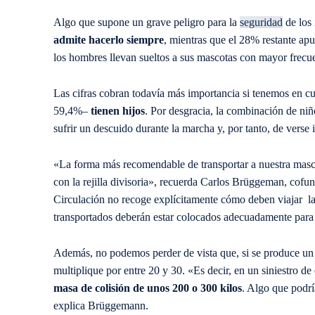
Algo que supone un grave peligro para la
seguridad
de los 
admite hacerlo siempre
, mientras que el 28% restante ap
los hombres llevan sueltos a sus mascotas con mayor frecu
Las cifras cobran todavía más importancia si tenemos en c
59,4%–
tienen hijos
. Por desgracia, la combinación de niño
sufrir un descuido durante la marcha y, por tanto, de verse
«La forma más recomendable de transportar a nuestra mascot
con la rejilla divisoria», recuerda Carlos Brüggeman, cofu
Circulación no recoge explícitamente cómo deben viajar la
transportados deberán estar colocados adecuadamente para n
Además, no podemos perder de vista que, si se produce un 
multiplique por entre 20 y 30. «Es decir, en un siniestro de 
masa de colisión de unos 200 o 300 kilos
. Algo que podrí
explica Brüggemann.