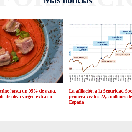
Más noticias
eúne hasta un 95% de agua,
La afiliación a la Seguridad So
ite de oliva virgen extra en
primera vez los 22,5 millones d
España