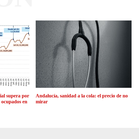
cial supera por
Andalucía, sanidad a la cola: el precio de no
e ocupados en
mirar