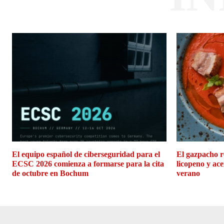
El equipo español de ciberseguridad para el
El gazpacho r
ECSC 2026 comienza a formarse para la cita
licopeno y ace
de octubre en Bochum
verano