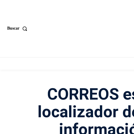
Buscar
CORREOS es
localizador 
informació