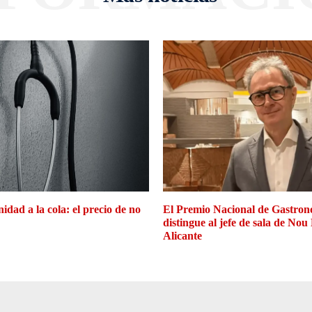
idad a la cola: el precio de no
El Premio Nacional de Gastron
distingue al jefe de sala de Nou
Alicante