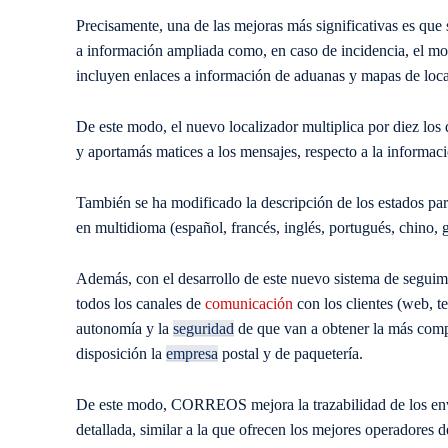
Precisamente, una de las mejoras más significativas es qu
a información ampliada
como, en caso de incidencia, el mot
incluyen enlaces a información de aduanas y mapas de local
De este modo, el nuevo localizador
multiplica por diez los 
y aporta
más matices a los mensajes, respecto a l
a informaci
También se ha modificado la descripción de los estados
p
ar
en
multidioma
(español, francés, inglés, portugués, chino, g
Además,
con el desarrollo de este nuevo sistema de segui
todos los canales de
comunicación
con los clientes (web, te
autonomía y
la
seguridad
de que van a obtener la más comp
disposición
la
empresa
postal y de paquetería
.
De este modo, CORREOS mejora la
trazab
ilidad de los en
detallada
, similar a la que ofrecen lo
s mejores operadores de