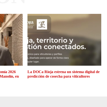
omía 2026
La DOCa Rioja estrena un sistema digital de
 Manolín, en
predicción de cosecha para viticultores