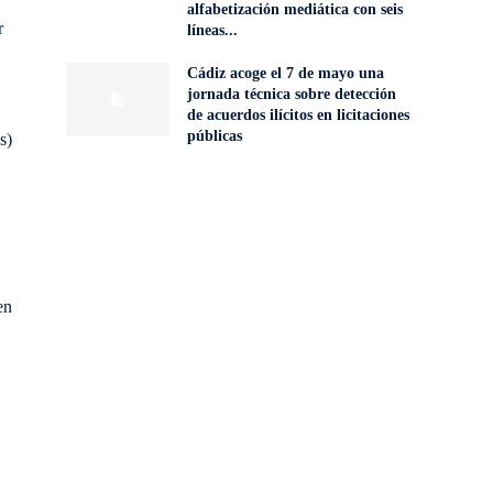
alfabetización mediática con seis
r
líneas...
Cádiz acoge el 7 de mayo una
jornada técnica sobre detección
de acuerdos ilícitos en licitaciones
públicas
s
)
en