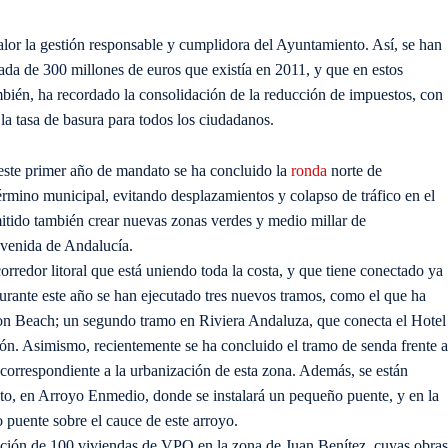
valor la gestión responsable y cumplidora del Ayuntamiento. Así, se han
da de 300 millones de euros que existía en 2011, y que en estos
bién, ha recordado la consolidación de la reducción de impuestos, con
a tasa de basura para todos los ciudadanos.
n este primer año de mandato se ha concluido la
ronda
norte de
érmino municipal, evitando desplazamientos y colapso de tráfico en el
rmitido también crear nuevas zonas verdes y medio millar de
 avenida de Andalucía.
redor litoral que está uniendo toda la costa, y que tiene conectado ya
durante este año se han ejecutado tres nuevos tramos, como el que ha
on Beach; un segundo tramo en Riviera Andaluza, que conecta el Hotel
ón. Asimismo, recientemente se ha concluido el tramo de senda frente a
orrespondiente a la urbanización de esta zona. Además, se están
eto, en Arroyo Enmedio, donde se instalará un pequeño puente, y en la
puente sobre el cauce de este arroyo.
rucción de 100 viviendas de VPO en la zona de Juan Benítez, cuyas obras