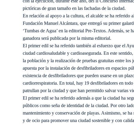
con la ejecución, durante este año, del II Concurso Interna
pictóricas de gran tamaño en las fachadas de la ciudad.
En relación al apoyo a la cultura, el alcalde se ha referid
Fundación Manuel Alcántara, que entregó su primer galardó
‘Tumbas de Agua’ en la editorial Pre-Textos. Además, se 
ganadora será publicada por la misma editorial.
El primer edil se ha referido también al esfuerzo que el Ay
ciudad cardiosaludable y cardioasegurada. En este sentido, 
la población y la realización de pruebas gratuitas entre los
apuesta por la instalación de desfibriladores en espacios p
existencia de desfibriladores que pueden usarse en un pla
cardiorrespiratoria. En total, hay 19 desfibriladores en tod
patrullan por la ciudad y que han permitido salvar varias vi
El primer edil se ha referido además a que la ciudad ha se
públicos como seña de identidad de la ciudad. Por otro lad
mantenimiento y conservación de playas. Asimismo, se ha r
y de ocio para promover una ciudad sostenible y con calida