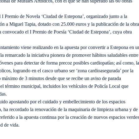
cional de Murales Artísticos, con el que se han superado las 60 obras
o al I Premio de Novela ‘Ciudad de Estepona’, organizado junto a la
n a Miguel Tapia, dotado con 25.000 euros y la publicación de la obra
ha convocado el I Premio de Poesía ‘Ciudad de Estepona’, cuya obra
untamiento viene realizando en la apuesta por convertir a Estepona en u
la remarcado la iniciativa pionera de promover hábitos saludables entre
 jóvenes para detectar de forma precoz posibles cardiopatías; así como, l
úblicos, logrando en el casco urbano ser ‘zona cardioasegurada’ por la
zo máximo de 3 minutos desde que se recibe un aviso de parada
o el término municipal, incluidos los vehículos de Policía Local que
das.
guido apostando por el cuidado y embellecimiento de los espacios
o, ha recordado la renovación de la maquinaria de limpieza urbana y de
eferido a la apuesta continua por la creación de nuevos espacios verde
d de vida.