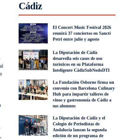
Cádiz
El Concert Music Festival 2026
reunirá 37 conciertos en Sancti
Petri entre julio y agosto
La Diputación de Cádiz
o
desarrolla seis casos de uso
turísticos en su Plataforma
al
Inteligente CádizSubNodoDTI
s
La Fundación Osborne firma un
convenio con Barcelona Culinary
Hub para impartir talleres de
vinos y gastronomía de Cádiz a
n
sus alumnos
La Diputación de Cádiz y el
Colegio de Periodistas de
e
Andalucía lanzan la segunda
,
edición de un programa de