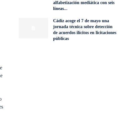
alfabetización mediática con seis
líneas...
Cádiz acoge el 7 de mayo una
jornada técnica sobre detección
de acuerdos ilícitos en licitaciones
públicas
de
ue
o
es