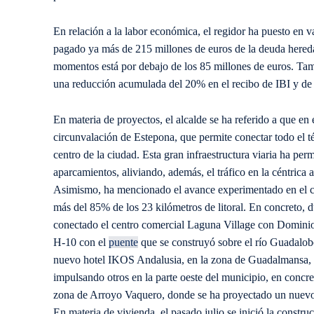
En relación a la labor económica, el regidor ha puesto en 
pagado ya más de 215 millones de euros de la deuda hereda
momentos está por debajo de los 85 millones de euros. Tam
una reducción acumulada del 20% en el recibo de IBI y de l
En materia de proyectos, el alcalde se ha referido a que e
circunvalación de Estepona, que permite conectar todo el t
centro de la ciudad. Esta gran infraestructura viaria ha pe
aparcamientos, aliviando, además, el tráfico en la céntrica
Asimismo, ha mencionado el avance experimentado en el cor
más del 85% de los 23 kilómetros de litoral. En concreto, 
conectado el centro comercial Laguna Village con Domini
H-10 con el
puente
que se construyó sobre el río Guadalob
nuevo hotel IKOS Andalusia, en la zona de Guadalmansa, c
impulsando otros en la parte oeste del municipio, en concr
zona de Arroyo Vaquero, donde se ha proyectado un nuevo 
En materia de vivienda, el pasado julio se inició la const