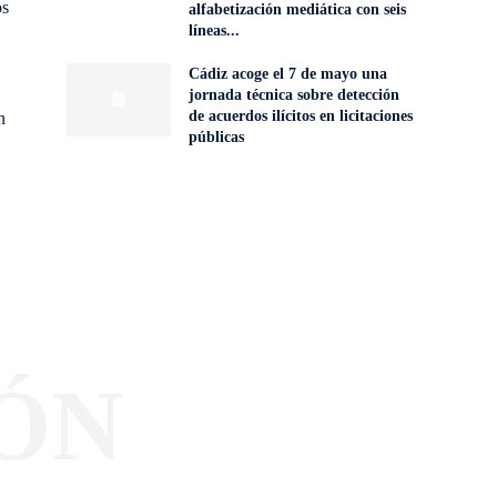
os
alfabetización mediática con seis
líneas...
Cádiz acoge el 7 de mayo una
jornada técnica sobre detección
de acuerdos ilícitos en licitaciones
n
públicas
ÓN