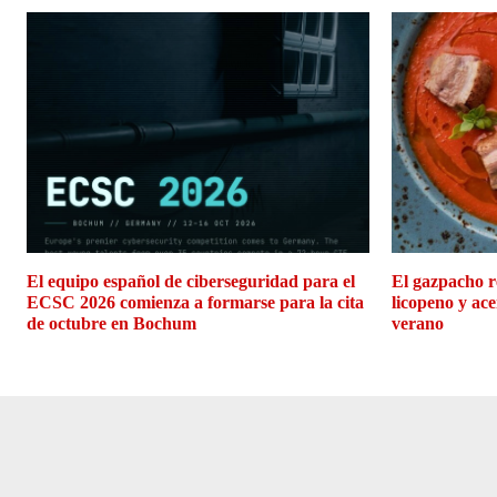
El equipo español de ciberseguridad para el
El gazpacho r
ECSC 2026 comienza a formarse para la cita
licopeno y ace
de octubre en Bochum
verano