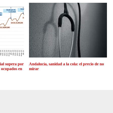
cial supera por
Andalucía, sanidad a la cola: el precio de no
e ocupados en
mirar