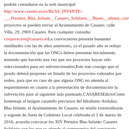
podrán consultarse en la web municipal
http://www.casares.es/es/BLAS_INFANTE/-
___Premios_Blas_Infante__Casares_Solidario__/Bases__ultima_conv
proyectos se pueden enviar al Ayuntamiento de Casares: calle
Villa, 29, 2969 Casares. Para cualquier consulta:
cooperacion@casares.es
La convocatoria presenta bastantes
similitudes con las de años anteriores, ya el pasado año se redujo
la documentación que las ONGs deben presentar inicialmente,
teniendo que hacerlo una vez que sus proyectos hayan sido
seleccionados para ser subvencionados.Esto trae consigo que el
jurado deberá proponer un listado de los proyectos valorados por
orden, para que en caso de que alguna ONG no atienda al
requerimiento en cuanto a la presentación de documentación la
subvención pase al siguiente más puntuado.CASARESEdictoComo
homenaje al insigne casareño precursor del Idealismo Andaluz,
Blas Infante, el Ayuntamiento de Casares, en sesión extraordinaria
y urgente de Junta de Gobierno Local celebrada el 3 de marzo de
2016, acuerda convocar los XIV Premios Blas Infante: Casares
Solidario con los que se atiende al compromiso del consistorio