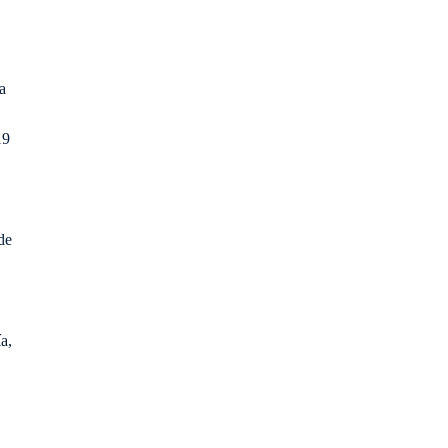
a
19
de
a,