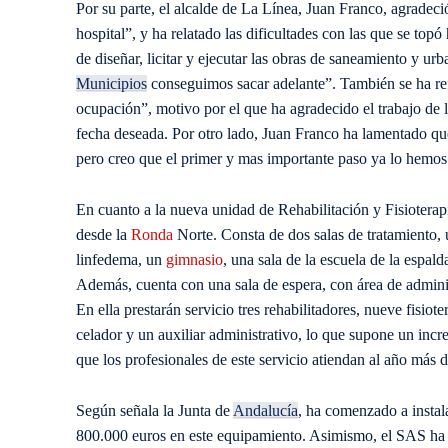
Por su parte, el alcalde de La Línea, Juan Franco, agradeció
hospital”, y ha relatado las dificultades con las que se to
de diseñar, licitar y ejecutar las obras de saneamiento y 
Municipios
conseguimos sacar adelante”. También se ha refe
ocupación”, motivo por el que ha agradecido el trabajo de l
fecha deseada. Por otro lado, Juan Franco ha lamentado que 
pero creo que el primer y mas importante paso ya lo hemos
En cuanto a la nueva unidad de Rehabilitación y Fisioterapia
desde la
Ronda
Norte. Consta de dos salas de tratamiento, u
linfedema, un
gimnasio
, una sala de la escuela de la espald
Además, cuenta con una sala de espera, con área de administ
En ella prestarán servicio tres rehabilitadores, nueve fisiot
celador y un auxiliar administrativo, lo que supone un incre
que los profesionales de este servicio atiendan al año más 
Según señala la Junta de
Andalucía
, ha comenzado a instala
800.000 euros en este equipamiento. Asimismo, el SAS ha p