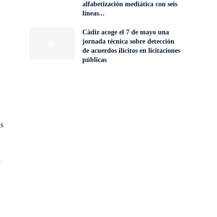
alfabetización mediática con seis
líneas...
Cádiz acoge el 7 de mayo una
jornada técnica sobre detección
de acuerdos ilícitos en licitaciones
públicas
as
o