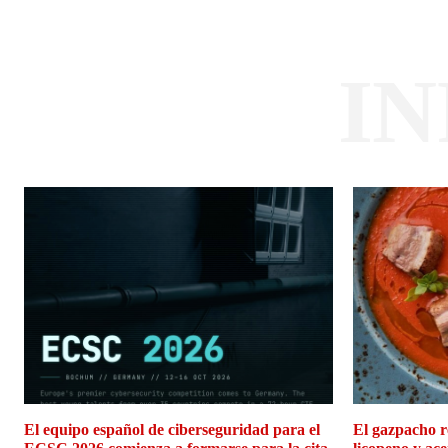
I
El equipo español de ciberseguridad para el
El gazpacho r