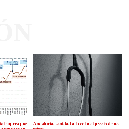
ÓN
cial supera por
Andalucía, sanidad a la cola: el precio de no