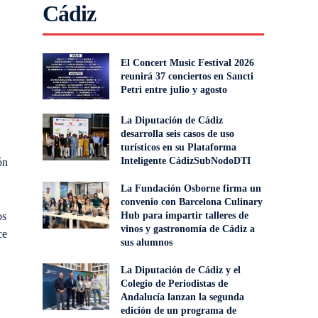
Cádiz
El Concert Music Festival 2026
reunirá 37 conciertos en Sancti
Petri entre julio y agosto
La Diputación de Cádiz
desarrolla seis casos de uso
turísticos en su Plataforma
Inteligente CádizSubNodoDTI
ón
La Fundación Osborne firma un
convenio con Barcelona Culinary
os
Hub para impartir talleres de
vinos y gastronomía de Cádiz a
ce
sus alumnos
La Diputación de Cádiz y el
Colegio de Periodistas de
Andalucía lanzan la segunda
edición de un programa de