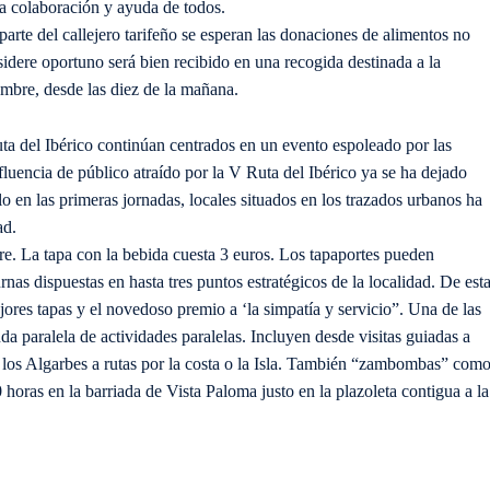
a colaboración y ayuda de todos.
arte del callejero tarifeño se esperan las donaciones de alimentos no
idere oportuno será bien recibido en una recogida destinada a la
mbre, desde las diez de la mañana.
uta del Ibérico continúan centrados en un evento espoleado por las
fluencia de público atraído por la V Ruta del Ibérico ya se ha dejado
lo en las primeras jornadas, locales situados en los trazados urbanos ha
ad.
re. La tapa con la bebida cuesta 3 euros. Los tapaportes pueden
as dispuestas en hasta tres puntos estratégicos de la localidad. De est
jores tapas y el novedoso premio a ‘la simpatía y servicio”. Una de las
da paralela de actividades paralelas. Incluyen desde visitas guiadas a
los Algarbes a rutas por la costa o la Isla. También “zambombas” com
 horas en la barriada de Vista Paloma justo en la plazoleta contigua a la