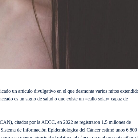
ado un artículo divulgativo en el que desmonta varios mitos extendid
ronceado es un signo de salud o que existe un «callo solar» capaz de
), citados por la AECC, en 2022 se registraron 1,5 millones de
l Sistema de Información Epidemiológica del Cáncer estimó unos 6.800
e a su menor agresividad relativa, el cáncer de piel presenta cifras d