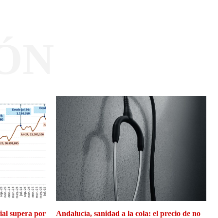
ÓN
cial supera por
Andalucía, sanidad a la cola: el precio de no