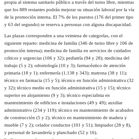
propia al sistema sanitario público a través del turno libre, mientras
que los 889 restantes podrán mejorar su situación laboral por la vía
de la promoción interna. El 7% de los puestos (176 del primer tipo
y 63 del segundo) se reserva a personas con alguna discapacidad.
Las plazas corresponden a una veintena de categorías, con el
siguiente reparto: medicina de familia (346 de turno libre y 106 de
promoción interna); medicina de familia en servicios de cuidados
críticos y urgencias (106 y 32); pediatría (94 y 28); medicina del
trabajo (5 y 2); odontología (10 y 3); farmacéutico de atención
primaria (18 y 1); enfermería (1.138 y 343); matrona (38 y 11);
técnico en farmacia (15 y 5); técnico en función administrativa (32
y 32); técnico medio en función administrativa (15 y 15); técnico
superior en alojamiento (9 y 3); técnico especialista en
mantenimiento de edificios e instalaciones (49 y 49); auxiliar
administrativo (234 y 119); técnico en mantenimiento de acabados
de construcción (5 y 2); técnico en mantenimiento de madera y
mueble (7 y 2); celador conductor (101 y 51); limpiador (28 y 8),
y personal de lavandería y planchado (52 y 16).