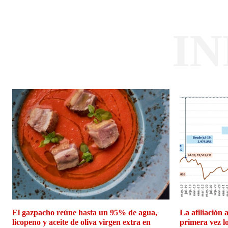
I
El gazpacho reúne hasta un 95% de agua,
La afiliación 
licopeno y aceite de oliva virgen extra en
primera vez l