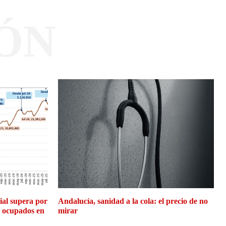
ÓN
cial supera por
Andalucía, sanidad a la cola: el precio de no
e ocupados en
mirar