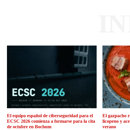
I
El equipo español de ciberseguridad para el
El gazpacho r
ECSC 2026 comienza a formarse para la cita
licopeno y ace
de octubre en Bochum
verano