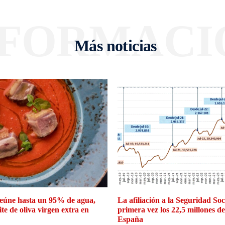
NFORMACI
Más noticias
eúne hasta un 95% de agua,
La afiliación a la Seguridad So
ite de oliva virgen extra en
primera vez los 22,5 millones d
España