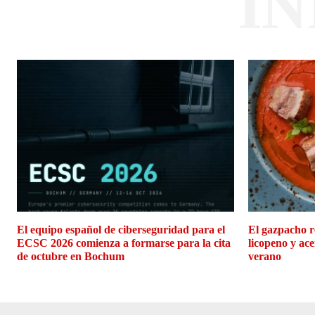
I
El equipo español de ciberseguridad para el
El gazpacho r
ECSC 2026 comienza a formarse para la cita
licopeno y ace
de octubre en Bochum
verano