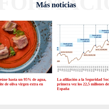
NFORMACI
Más noticias
eúne hasta un 95% de agua,
La afiliación a la Seguridad So
ite de oliva virgen extra en
primera vez los 22,5 millones d
España