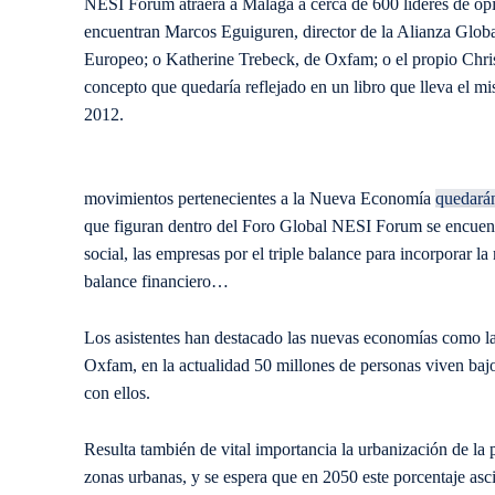
NESI Forum atraerá a Málaga a cerca de 600 líderes de opin
encuentran Marcos Eguiguren, director de la Alianza Glob
Europeo; o Katherine Trebeck, de Oxfam; o el propio Chri
concepto que quedaría reflejado en un libro que lleva el 
2012.
movimientos pertenecientes a la Nueva Economía
quedará
que figuran dentro del Foro Global NESI Forum se encuentr
social, las empresas por el triple balance para incorporar l
balance financiero…
Los asistentes han destacado las nuevas economías como la
Oxfam, en la actualidad 50 millones de personas viven bajo
con ellos.
Resulta también de vital importancia la urbanización de la 
zonas urbanas, y se espera que en 2050 este porcentaje asci