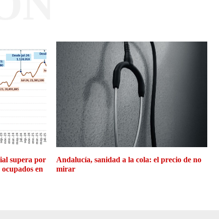
ÓN
cial supera por
Andalucía, sanidad a la cola: el precio de no
e ocupados en
mirar