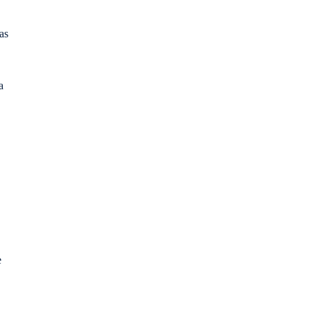
as
a
e