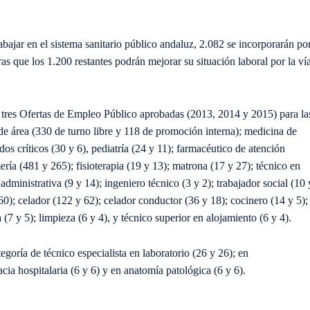
ajar en el sistema sanitario público andaluz, 2.082 se incorporarán po
ras que los 1.200 restantes podrán mejorar su situación laboral por la ví
s tres Ofertas de Empleo Público aprobadas (2013, 2014 y 2015) para la
a de área (330 de turno libre y 118 de promoción interna); medicina de
dos críticos (30 y 6), pediatría (24 y 11); farmacéutico de atención
ería (481 y 265); fisioterapia (19 y 13); matrona (17 y 27); técnico en
dministrativa (9 y 14); ingeniero técnico (3 y 2); trabajador social (10 
 60); celador (122 y 62); celador conductor (36 y 18); cocinero (14 y 5);
 (7 y 5); limpieza (6 y 4), y técnico superior en alojamiento (6 y 4).
egoría de técnico especialista en laboratorio (26 y 26); en
acia hospitalaria (6 y 6) y en anatomía patológica (6 y 6).