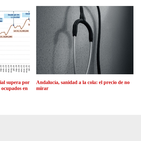
cial supera por
Andalucía, sanidad a la cola: el precio de no
e ocupados en
mirar