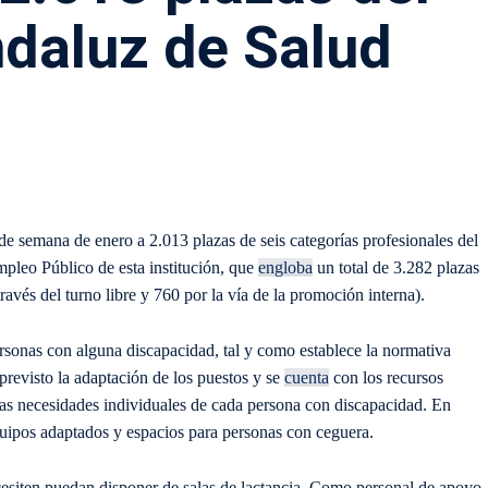
ndaluz de Salud
de semana de enero a 2.013 plazas de seis categorías profesionales del
pleo Público de esta institución, que
engloba
un total de 3.282 plazas
avés del turno libre y 760 por la vía de la promoción interna).
personas con alguna discapacidad, tal y como establece la normativa
 previsto la adaptación de los puestos y se
cuenta
con los recursos
as necesidades individuales de cada persona con discapacidad. En
equipos adaptados y espacios para personas con ceguera.
cesiten puedan disponer de salas de lactancia. Como personal de apoyo,