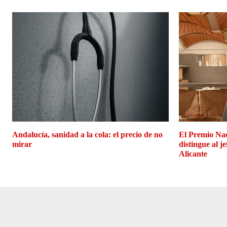
Andalucía, sanidad a la cola: el precio de no
El Premio Na
mirar
distingue al j
Alicante