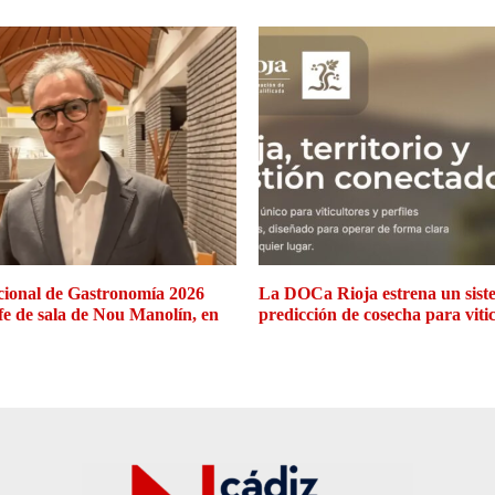
cional de Gastronomía 2026
La DOCa Rioja estrena un siste
efe de sala de Nou Manolín, en
predicción de cosecha para viti