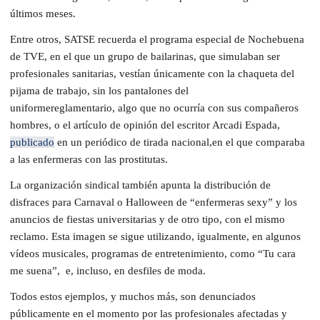
últimos meses.
Entre otros, SATSE recuerda el programa especial de Nochebuena
de TVE
, en el que un grupo de bailarinas, que simulaban ser
profesio
n
ales san
itari
as, vestían
únicamente
con la chaqueta del
pijama de trabajo,
sin
los pantalones
de
l
uniforme
reglamentario
,
al
go que no ocurría con sus comp
a
ñeros
hombres,
o
el
artículo de opinión del escritor Arcadi E
spada
,
publicado
en un periódico de tirada nacional,
en el que comparaba
a las enfermeras con
las
prostitutas
.
La organización sindical también apunta la distribución de
disfraces para Carnaval o Halloween de “enfermeras sexy” y los
anuncios de fiestas universitarias y de otro tipo, con el mismo
reclamo. Esta imagen se sigue utilizando, igualmente, en algunos
vídeos musicales, programas de entretenimiento, como “Tu cara
me suena”, e, incluso, en desfiles de moda.
Todos estos ejemplos, y muchos más, son denunciados
públicamente en el momento por las profesionales afectadas y