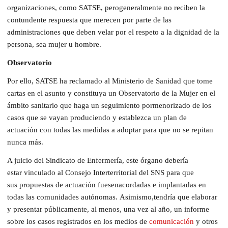
organizaciones, como SATSE, pero
generalmente
no reciben la
contundente respuesta que merecen
por parte de las
administraciones que deben velar por el res
pe
to a la dignidad de la
persona, sea mujer u hombre.
Observatorio
Por ello, SATSE ha reclamado al Ministerio de
Sanidad que tome
cartas en el asunto y con
stituya un
Observatorio de la M
ujer en el
ámbito s
a
n
itario que
haga un seguimiento pormenorizado de los
casos que se
vayan produciendo y establezca un plan de
actuación
con todas las
medidas a adoptar para que
no se repitan
nunca más.
A juicio del Sindicato de Enfermería, este órgano
debería
estar
v
inculado al Consejo I
nterterritorial del
SNS
para
qu
e
sus
propuestas de actuación
fuesen
acordadas e implantadas en
todas las comunidades autónomas.
Asimismo,
tendría que elaborar
y presentar públicamente
, al menos, una vez al año,
un informe
sobre
los casos registrados en los medios de
comunicación
y
otros