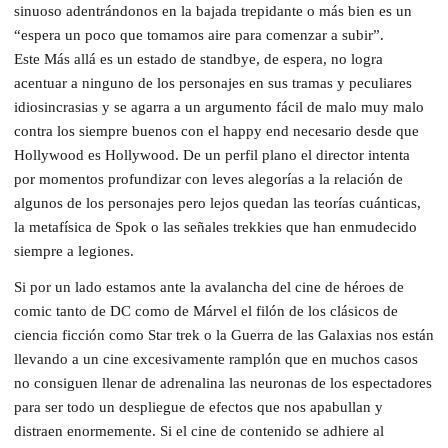
sinuoso adentrándonos en la bajada trepidante o más bien es un
“espera un poco que tomamos aire para comenzar a subir”.
Este Más allá es un estado de standbye, de espera, no logra
acentuar a ninguno de los personajes en sus tramas y peculiares
idiosincrasias y se agarra a un argumento fácil de malo muy malo
contra los siempre buenos con el happy end necesario desde que
Hollywood es Hollywood. De un perfil plano el director intenta
por momentos profundizar con leves alegorías a la relación de
algunos de los personajes pero lejos quedan las teorías cuánticas,
la metafísica de Spok o las señales trekkies que han enmudecido
siempre a legiones.
Si por un lado estamos ante la avalancha del cine de héroes de
comic tanto de DC como de Márvel el filón de los clásicos de
ciencia ficción como Star trek o la Guerra de las Galaxias nos están
llevando a un cine excesivamente ramplón que en muchos casos
no consiguen llenar de adrenalina las neuronas de los espectadores
para ser todo un despliegue de efectos que nos apabullan y
distraen enormemente. Si el cine de contenido se adhiere al