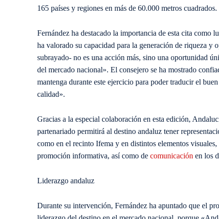
165 países y regiones en más de 60.000 metros cuadrados.
Fernández ha destacado la importancia de esta cita como lug
ha valorado su capacidad para la generación de riqueza y o
subrayado- no es una acción más, sino una oportunidad úni
del mercado nacional». El consejero se ha mostrado confia
mantenga durante este ejercicio para poder traducir el bue
calidad».
Gracias a la especial colaboración en esta edición, Andaluc
partenariado permitirá al destino andaluz tener representac
como en el recinto Ifema y en distintos elementos visuales, 
promoción informativa, así como de
comunicación
en los di
Liderazgo andaluz
Durante su intervención, Fernández ha apuntado que el prot
liderazgo del destino en el mercado nacional, porque «Anda