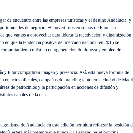
ar de encuentro entre las empresas turísticas y el destino Andalucía, y
portunidades de negocio. «Convertirnos en socios de Fitur -ha
ca que vamos a aprovechar para liderar la reactivación y dinamización
do en que la tendencia positiva del mercado nacional en 2015 se
n comportamiento turístico en «generación de riqueza y empleo de
ía y Fitur compartirán imagen y presencia. Así, esta nueva fórmula de
ión en actos oficiales, campañas de branding tanto en la ciudad de Madr
áreas de patrocinios y la participación en acciones de difusión y
stintos canales de la cita.
agonismo de Andalucía en esta edición permitirá reforzar la posición d
lucía estará más presente que nunca». El español es el principal