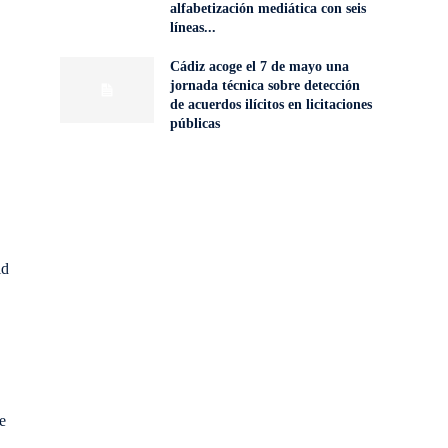
alfabetización mediática con seis
líneas...
Cádiz acoge el 7 de mayo una
jornada técnica sobre detección
de acuerdos ilícitos en licitaciones
públicas
id
e