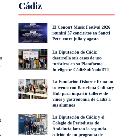
Cádiz
El Concert Music Festival 2026
reunirá 37 conciertos en Sancti
Petri entre julio y agosto
La Diputación de Cádiz
en
desarrolla seis casos de uso
turísticos en su Plataforma
r
Inteligente CádizSubNodoDTI
La Fundación Osborne firma un
convenio con Barcelona Culinary
Hub para impartir talleres de
vinos y gastronomía de Cádiz a
sus alumnos
La Diputación de Cádiz y el
t
Colegio de Periodistas de
Andalucía lanzan la segunda
edición de un programa de
e