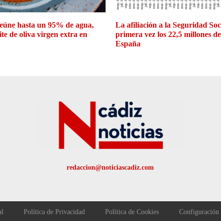
eúne hasta un 95% de agua,
La afiliación a la Seguridad So
ite de oliva virgen extra en
primera vez los 22,5 millones d
España
redaccion@noticiascadiz.com
al
Política de Privacidad
Política de Cookies
Configuración