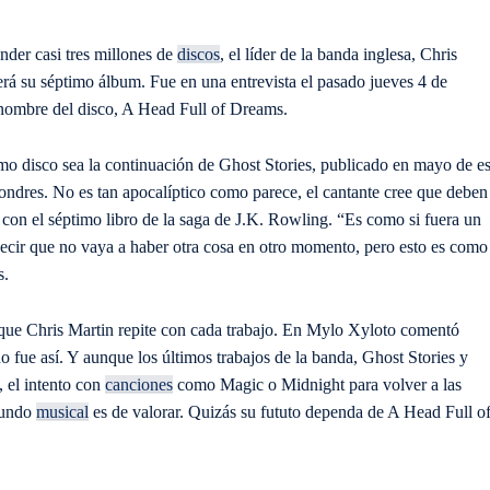
nder casi tres millones de
discos
, el líder de la banda inglesa, Chris
 será su séptimo álbum. Fue en una entrevista el pasado jueves 4 de
nombre del disco, A Head Full of Dreams.
imo disco sea la continuación de Ghost Stories, publicado en mayo de es
Londres. No es tan apocalíptico como parece, el cantante cree que deben
con el séptimo libro de la saga de J.K. Rowling. “Es como si fuera un
 decir que no vaya a haber otra cosa en otro momento, pero esto es como
s.
 que Chris Martin repite con cada trabajo. En Mylo Xyloto comentó
no fue así. Y aunque los últimos trabajos de la banda, Ghost Stories y
, el intento con
canciones
como Magic o Midnight para volver a las
 mundo
musical
es de valorar. Quizás su fututo dependa de A Head Full o