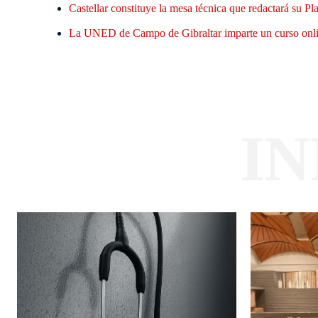
Castellar constituye la mesa técnica que redactará su 
La UNED de Campo de Gibraltar imparte un curso online
I