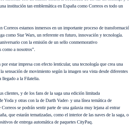
 una institución tan emblemática en España com
o Correos es todo un
n Correos estamos inmersos en un importante proceso de transformaci
aga como
Star
Wars
, un referente en
futuro, innovación y tecnología
.
aniversario con la emisión de un sello conmemorativo
ns como a nosotros”
.
za por estar impresa con efecto lenticular, una tecnología que crea una
la sensación de movimiento según la imagen sea vista desde diferentes
legado a la Filatelia.
 clientes, y de los fans de la saga una edición limitada
e Yoda y otras con la de Darth Vader- y una línea temática de
 Correos se podrán sentir parte de una galaxia muy lejana al entrar
ña, que estarán tematizadas, como el interior de las naves de la saga, o
ositivos de entrega automática de paquetes CityPaq.