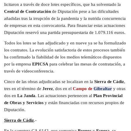
licitaron a través de doce lotes específicos, que ha solventado la
Central de Contratación
de Diputación pese a las dificultades
añadidas tras la irrupción de la pandemia y la nutrida concurrencia
de empresas en esta convocatoria. Para financiar estas actuaciones
Diputación reservó una partida presupuestaria de 1.079.116 euros.
Todos los lotes se han adjudicado y en nueve ya se ha formalizado
los contratos. La evolución satisfactoria de estos procesos también
ha confirmado la fiabilidad de los medios telemáticos dispuestos
por la empresa
EPICSA
para celebrar las mesas de contratación, a
través de videoconferencia.
Cinco de las obras adjudicadas se localizan en la
Sierra de Cádiz
,
tres en el término de
Jerez
, dos en el
Campo de
Gibraltar
y otras
dos en
La Janda
. Las actuaciones pertenecen al
Plan Provincial
de Obras y Servicios
y están financiadas con recursos propios de
Diputación.
Sierra de Cádiz
.-
En la carretera CA-6142, que comunica
Bornos
y
Espera
, se