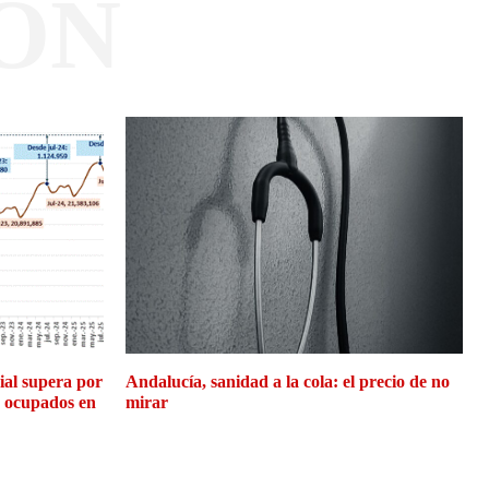
ÓN
cial supera por
Andalucía, sanidad a la cola: el precio de no
e ocupados en
mirar