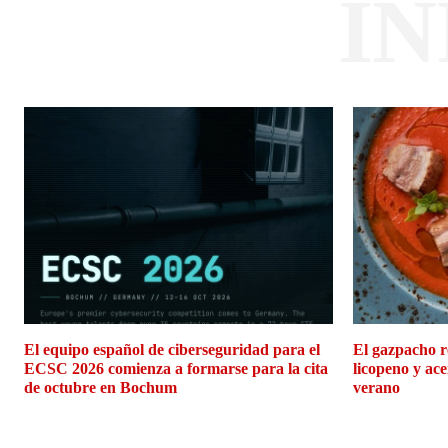
I
El equipo español de ciberseguridad para el
El gazpacho r
ECSC 2026 comienza a formarse para la cita
licopeno y ace
de octubre en Bochum
verano