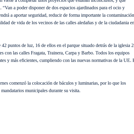
ión viene a completar unos proyectos que estaban inconclusos, y que
a. “Van a poder disponer de dos espacios ajardinados para el ocio y
ndrá a aportar seguridad, reducir de forma importante la contaminació
alidad de vida de los vecinos de las calles aledañas y de la ciudadania e
42 puntos de luz, 16 de ellos en el parque situado detrás de la iglesia 
es con las calles Fragata, Trainera, Carpa y Barbo. Todos los equipos
tes y más eficientes, cumpliendo con las nuevas normativas de la UE. 
ernes comenzó la colocación de báculos y luminarias, por lo que los
 mandatarios municipales durante su visita.