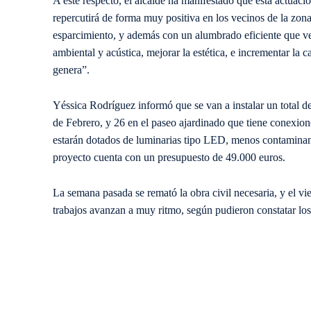
A este respecto, el alcalde ha manifestado que esta actuac
repercutirá de forma muy positiva en los vecinos de la zon
esparcimiento, y además con un alumbrado eficiente que ve
ambiental y acústica, mejorar la estética, e incrementar la c
genera”.
Yéssica Rodríguez informó que se van a instalar un total de 
de Febrero, y 26 en el paseo ajardinado que tiene conexion
estarán dotados de luminarias tipo LED, menos contaminan
proyecto cuenta con un presupuesto de 49.000 euros.
La semana pasada se remató la obra civil necesaria, y el vi
trabajos avanzan a muy ritmo, según pudieron constatar los