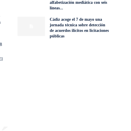
alfabetización mediática con seis
líneas...
n
Cádiz acoge el 7 de mayo una
n
jornada técnica sobre detección
de acuerdos ilícitos en licitaciones
públicas
28
El