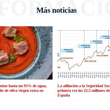
NFORMACI
Más noticias
eúne hasta un 95% de agua,
La afiliación a la Seguridad So
ite de oliva virgen extra en
primera vez los 22,5 millones d
España