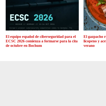
El equipo español de ciberseguridad para el
El gazpacho r
ECSC 2026 comienza a formarse para la cita
licopeno y ace
de octubre en Bochum
verano