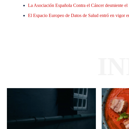
La Asociación Española Contra el Cáncer desmiente el 
El Espacio Europeo de Datos de Salud entró en vigor en
I