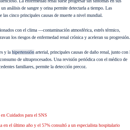
lencioso. La enfermedad renal suele progresar sin síntomas en sus
 un análisis de sangre y orina permite detectarla a tiempo. Las
 las cinco principales causas de muerte a nivel mundial.
acionados con el clima —contaminación atmosférica, estrés térmico,
van los riesgos de enfermedad renal crónica y aceleran su progresión.
es y la
hipertensión
arterial, principales causas de daño renal, junto con 
l consumo de ultraprocesados. Una revisión periódica con el médico de
dentes familiares, permite la detección precoz.
n en Cuidados para el SNS
 en el último año y el 57% consultó a un especialista hospitalario