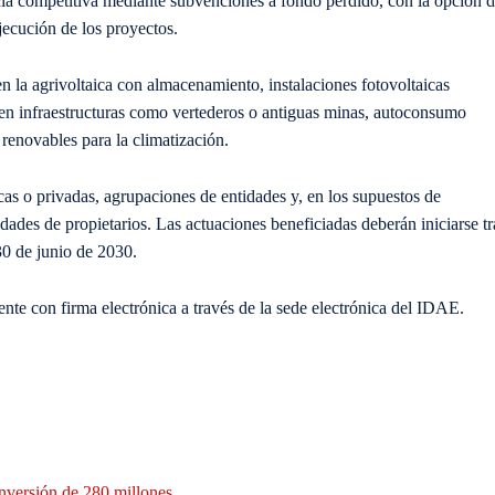
ia competitiva mediante subvenciones a fondo perdido, con la opción 
ejecución de los proyectos.
n la agrivoltaica con almacenamiento, instalaciones fotovoltaicas
es en infraestructuras como vertederos o antiguas minas, autoconsumo
renovables para la climatización.
cas o privadas, agrupaciones de entidades y, en los supuestos de
des de propietarios. Las actuaciones beneficiadas deberán iniciarse tr
 30 de junio de 2030.
ente con firma electrónica a través de la sede electrónica del IDAE.
nversión de 280 millones