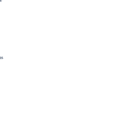
de
as