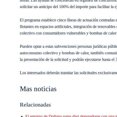
horas. Las ayudas se concederán en régimen de concurrenc
solicitar un anticipo del 100% del importe para facilitar la 
El programa establece cinco líneas de actuación centradas e
flotantes en espacios artificiales, integración de renovabl
colectivo con consumidores vulnerables y bombas de calor 
Pueden optar a estas subvenciones personas jurídicas públi
autoconsumo colectivo y bombas de calor, también comunida
la presentación de la solicitud y podrán ejecutarse hasta el
Los interesados deberán tramitar las solicitudes exclusivam
Mas noticias
Relacionadas
El entorno de Doñana suma diez depuradoras con una i