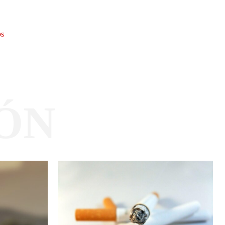
os
ÓN