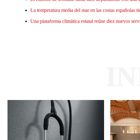
La temperatura media del mar en las costas españolas ti
Una plataforma climática estatal reúne diez nuevos servi
I