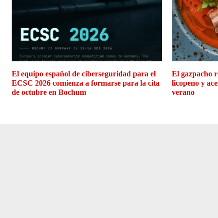
El equipo español de ciberseguridad para el
El gazpacho r
ECSC 2026 comienza a formarse para la cita
licopeno y ace
de octubre en Bochum
verano