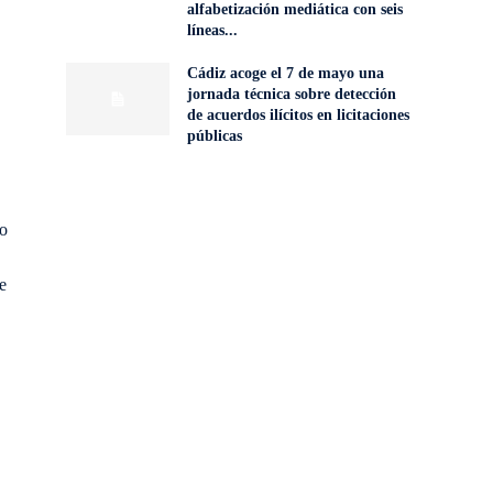
alfabetización mediática con seis
líneas...
Cádiz acoge el 7 de mayo una
jornada técnica sobre detección
de acuerdos ilícitos en licitaciones
públicas
do
e