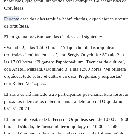
habituales, que serán impartidos por Pantrópica Coleccionistas de
Orquídeas.
Durante
esos dos días también habrá charlas, exposiciones y venta
de orquídeas.
El programa previsto para las charlas es el siguiente:
• Sábado 2, a las 12:00 horas: ‘Adaptación de las orquídeas
tropicales al cultivo en casa’, con Sergiy Onychuk.• Sábado 2, a
las 17:00 horas: ‘El género Paphiopedilum. Técnicas de cultivo’,
con Anatoli Minzatu.• Domingo 3, a las 12:00 horas: ‘Mi primera
orquídea, todo sobre el cultivo en casa. Preguntas y respuestas’,
con Rubén Velázquez.
El aforo estará limitado a 25 participantes por charla. Para reservar
plaza, los interesados deberán llamar al teléfono del Orquidario:
951 51 70 74.
El horario de visitas de la Feria de Orquídeas será de 10:00 a 19:00
horas el sábado, de forma ininterrumpida; y de 10:00 a 14:00
horas el domingo, y la entrada tendrá un coste de 3 € para adultos