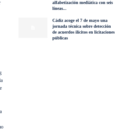
r
alfabetización mediática con seis
líneas...
Cádiz acoge el 7 de mayo una
jornada técnica sobre detección
de acuerdos ilícitos en licitaciones
públicas
g
la
e
a
mo