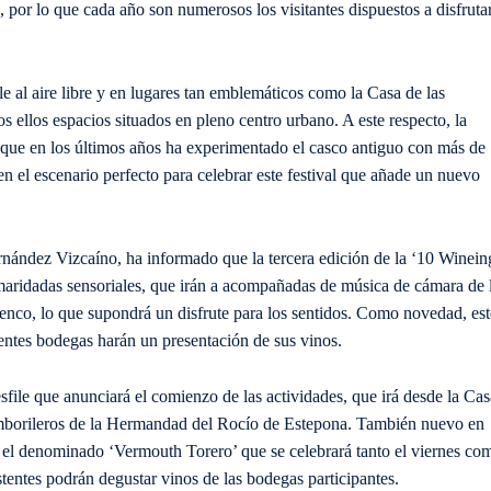
, por lo que cada año son numerosos los visitantes dispuestos a disfruta
e al aire libre y en lugares tan emblemáticos como la Casa de las
s ellos espacios situados en pleno centro urbano. A este respecto, la
n que en los últimos años ha experimentado el casco antiguo con más de
en el escenario perfecto para celebrar este festival que añade un nuevo
nández Vizcaíno, ha informado que la tercera edición de la ‘10 Winein
aridadas sensoriales, que irán a acompañadas de música de cámara de 
enco, lo que supondrá un disfrute para los sentidos. Como novedad, est
rentes bodegas harán un presentación de sus vinos.
esfile que anunciará el comienzo de las actividades, que irá desde la Cas
tamborileros de la Hermandad del Rocío de Estepona. También nuevo en
 el denominado ‘Vermouth Torero’ que se celebrará tanto el viernes co
stentes podrán degustar vinos de las bodegas participantes.