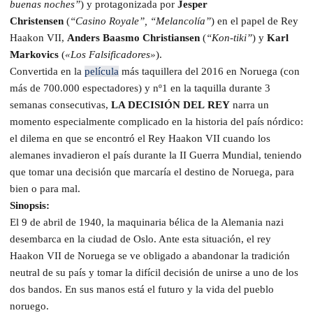
buenas noches”
) y protagonizada por
Jesper
Christensen
(
“Casino Royale”, “Melancolía”
) en el papel de Rey
Haakon VII,
Anders Baasmo Christiansen
(
“Kon-tiki”
) y
Karl
Markovics
(
«Los Falsificadores»
).
Convertida en la
película
más taquillera del 2016 en Noruega (con
más de 700.000 espectadores) y nº1 en la taquilla durante 3
semanas consecutivas,
LA DECISIÓN DE
L
REY
narra un
momento especialmente complicado en la historia del país nórdico:
el dilema en que se encontró el Rey Haakon VII cuando los
alemanes invadieron el país durante la II Guerra Mundial, teniendo
que tomar una decisión que marcaría el destino de Noruega, para
bien o para mal.
Sinopsis:
El 9 de abril de 1940, la maquinaria bélica de la Alemania nazi
desembarca en la ciudad de Oslo. Ante esta situación, el rey
Haakon VII de Noruega se ve obligado a abandonar la tradición
neutral de su país y tomar la difícil decisión de unirse a uno de los
dos bandos. En sus manos está el futuro y la vida del pueblo
noruego.