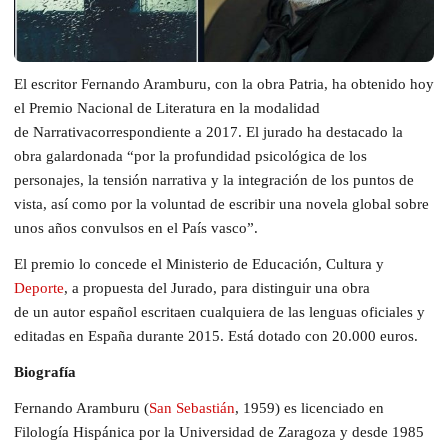
El escritor Fernando Aramburu
,
con la obra
Patria
,
ha obtenido hoy
el Premio Nacional de Literatura en la modalidad
de
Narrativa
correspondiente a 2017
.
El jurado
h
a dest
acado
la
obra galardon
ada
“
por la profundidad psicológica de los
personajes, la tensión narrativa y la integración de los puntos de
vista, así como por la voluntad de escribir una novela global sobre
unos años convulsos en el País vasco
”
.
El premio lo concede el Ministerio de Educación, Cultura y
Deporte
, a propuesta del Jurado,
para distinguir una obra
de
un
autor
español
escrita
en cualquiera de
las lenguas oficiales y
editadas
en España durante 201
5
. Está dotado con 20.000 euros.
Biografía
Fernando Aramburu (
San Sebastián
, 1959)
e
s licenciado en
Filología Hispánica por la Universidad de Zaragoza y desde 1985