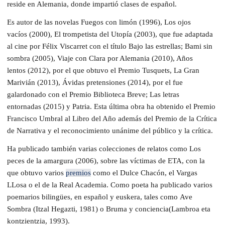
reside en Alemania, donde impartió clases de español
.
Es autor de las novelas
Fuegos con limón (
1996
), Los ojos
vacíos
(2000)
, El trompetista del Utopía
(2003), que fue adaptada
al cine por Félix Viscarret con el título
Bajo las estrellas; Bami sin
sombra
(2005)
, Viaje con Clara por Alemania
(2010)
, Años
lentos
(2012), por el que obtuvo el
Premio Tusquets,
La Gran
Marivián
(2013)
, Ávidas pretensiones
(2014), por el fue
galardonado con el
Premio Biblioteca Breve
;
Las letras
entornadas
(2015)
y Patria
. Esta última obra ha obtenido el Premio
Francisco Umbral al Libro del Año además del Premio de la Crítica
de Narrativa y el reconocimiento unánime del público y la crítica.
Ha publicado también varias colecciones de relatos
como Los
peces de la amargura (
2006), sobre
las víctimas de ETA, con la
que obtuvo varios
premios
como el Dulce Chacón, el Vargas
LLosa o el de la Real Academia. Como poeta ha publicado varios
poemarios bilingües, en español y euskera, tales como
Ave
Sombra
(Itzal Hegazti, 1981) o
Bruma y conciencia
(Lambroa eta
kontzientzia, 1993).