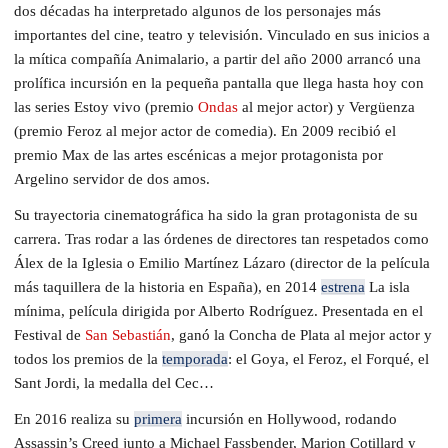
dos décadas ha interpretado algunos de los personajes más
importantes del cine, teatro y televisión. Vinculado en sus inicios a
la mítica compañía Animalario, a partir del año 2000 arrancó una
prolífica incursión en la pequeña pantalla que llega hasta hoy con
las series Estoy vivo (premio
Ondas
al mejor actor) y Vergüenza
(premio Feroz al mejor actor de comedia). En 2009 recibió el
premio Max de las artes escénicas a mejor protagonista por
Argelino servidor de dos amos.
Su trayectoria cinematográfica ha sido la gran protagonista de su
carrera. Tras rodar a las órdenes de directores tan respetados como
Álex de la Iglesia o Emilio Martínez Lázaro (director de la película
más taquillera de la historia en España), en 2014
estrena
La isla
mínima, película dirigida por Alberto Rodríguez. Presentada en el
Festival de
San Sebastián
, ganó la Concha de Plata al mejor actor y
todos los premios de la
temporada
: el Goya, el Feroz, el Forqué, el
Sant Jordi, la medalla del Cec…
En 2016 realiza su
primera
incursión en Hollywood, rodando
Assassin’s Creed junto a Michael Fassbender, Marion Cotillard y