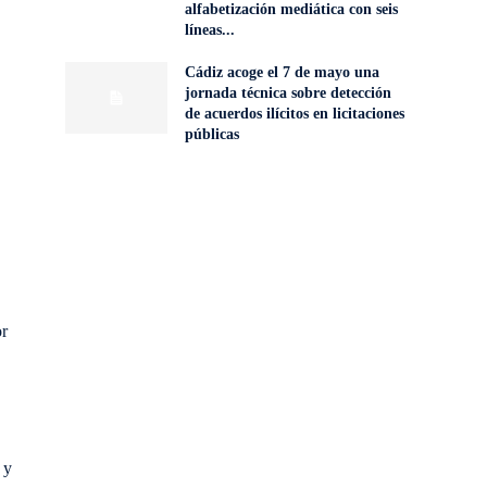
alfabetización mediática con seis
líneas...
Cádiz acoge el 7 de mayo una
jornada técnica sobre detección
de acuerdos ilícitos en licitaciones
públicas
or
 y