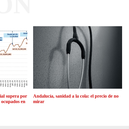
ÓN
cial supera por
Andalucía, sanidad a la cola: el precio de no
e ocupados en
mirar