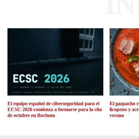
I
El equipo español de ciberseguridad para el
El gazpacho r
ECSC 2026 comienza a formarse para la cita
licopeno y ace
de octubre en Bochum
verano