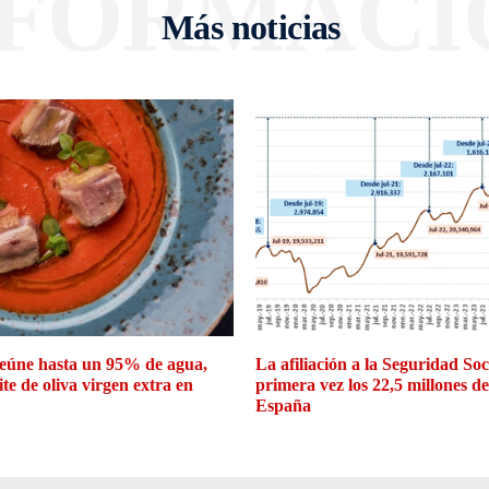
NFORMACI
Más noticias
eúne hasta un 95% de agua,
La afiliación a la Seguridad So
ite de oliva virgen extra en
primera vez los 22,5 millones d
España