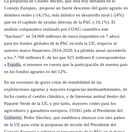
La propuesta de Charles Michel, que será hoy debatida en el
Consejo Europeo, propone un fuerte descenso del gasto agrario en
términos reales (-14,1%), más drástico en desarrollo rural (-24%)
que en el capítulo de ayudas directas de la PAC (-10,1%). El
análisis comparativo realizado por COAG cuantifica este
“hachazo” en 54.000 millones de euros (repartidos en 7 años)
para los fondos globales de la PAC en toda la UE, respecto al
anterior marco financiero 2014-2020. La
pérdida anual ascendería
a los 7.700 millones €, de los que 925 millones € corresponderían
a
España
, si tenemos en cuenta que la participación de nuestro país
en los fondos agrarios es del 12%.
En un escenario de grave crisis de rentabilidad de las
explotaciones agrarias y mayores exigencias medioambientales
, de
lucha contra el cambio climático, y de bienestar animal dentro del
Paquete Verde
de la UE
, y por tanto, mayores costes
para los
agricultores y ganaderos europeos, COAG pide al Presidente del
Gobierno
, Pedro Sánchez, que establezca alianzas con otro países
de la UE para vetar l
a propuesta de recorte
del
Presidente del
Consejo Europeo
y reforzar el presupuesto de la PAC en el
marco