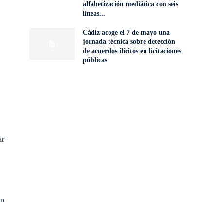
alfabetización mediática con seis
líneas...
Cádiz acoge el 7 de mayo una
jornada técnica sobre detección
de acuerdos ilícitos en licitaciones
públicas
ar
ón