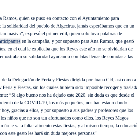
 Ana Ramos, quien se puso en contacto con el Ayuntamiento para
e la solidaridad del pueblo de Algeciras, jamás esperábamos que en un
tan masiva”, expresó el primer edil, quien solo tuvo palabras de
articipantes
en la campaña, y por supuesto para Ana Ramos, que gestó
años, en el cual le explicaba que los Reyes este año no se olvidarían de
s demostraban su solidaridad ayudando con latas llenas de comidas a las
 de la Delegación de Feria y Fiestas dirigida por Juana Cid, así como a
eria y Fiestas, sin los cuales hubiera sido imposible recoger y traslad
iente: “Si algo bueno nos ha dejado este 2020, sin duda es que desde el
pandemia de la COVID-19, los más pequeños, nos han estado dando
hoy, gracias a ellos, y por supuesto a sus padres y profesores que los
los niños que no son tan afortunados como ellos, los Reyes Magos
reño le va a faltar alimento estas fiestas, y al mismo tiempo, la educaci
on este gesto les hará sin duda mejores personas”