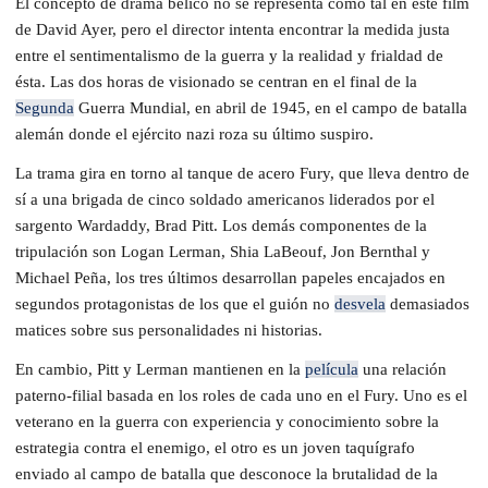
El concepto de drama bélico no se representa como tal en este film
de David Ayer, pero el director intenta encontrar la medida justa
entre el sentimentalismo de la guerra y la realidad y frialdad de
ésta. Las dos horas de visionado se centran en el final de la
Segunda
Guerra Mundial, en abril de 1945, en el campo de batalla
alemán donde el ejército nazi roza su último suspiro.
La trama gira en torno al tanque de acero Fury, que lleva dentro de
sí a una brigada de cinco soldado americanos liderados por el
sargento Wardaddy, Brad Pitt. Los demás componentes de la
tripulación son Logan Lerman, Shia LaBeouf, Jon Bernthal y
Michael Peña, los tres últimos desarrollan papeles encajados en
segundos protagonistas de los que el guión no
desvela
demasiados
matices sobre sus personalidades ni historias.
En cambio, Pitt y Lerman mantienen en la
película
una relación
paterno-filial basada en los roles de cada uno en el Fury. Uno es el
veterano en la guerra con experiencia y conocimiento sobre la
estrategia contra el enemigo, el otro es un joven taquígrafo
enviado al campo de batalla que desconoce la brutalidad de la