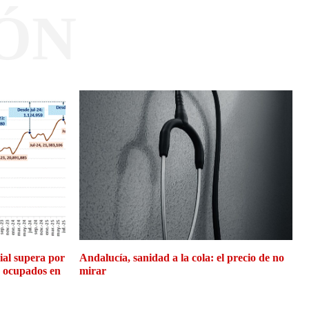
ÓN
cial supera por
Andalucía, sanidad a la cola: el precio de no
e ocupados en
mirar