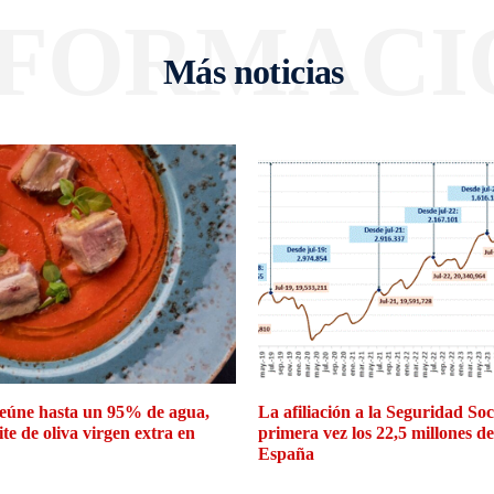
NFORMACI
Más noticias
eúne hasta un 95% de agua,
La afiliación a la Seguridad So
ite de oliva virgen extra en
primera vez los 22,5 millones d
España