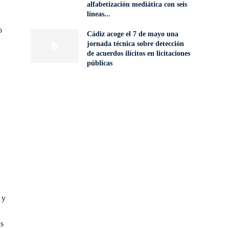
alfabetización mediática con seis
líneas...
o
Cádiz acoge el 7 de mayo una
jornada técnica sobre detección
de acuerdos ilícitos en licitaciones
públicas
 y
as