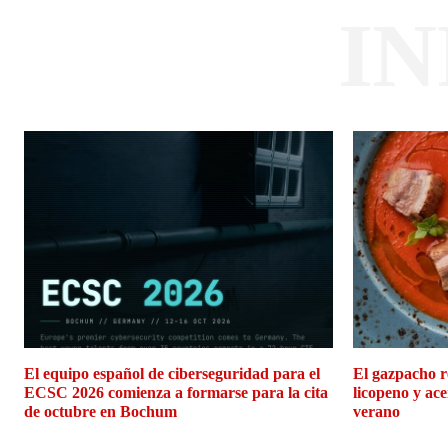
I
El equipo español de ciberseguridad para el
El gazpacho r
ECSC 2026 comienza a formarse para la cita
licopeno y ace
de octubre en Bochum
verano