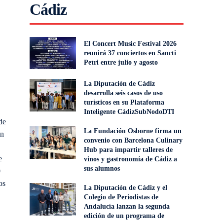
Cádiz
El Concert Music Festival 2026
reunirá 37 conciertos en Sancti
Petri entre julio y agosto
La Diputación de Cádiz
desarrolla seis casos de uso
turísticos en su Plataforma
Inteligente CádizSubNodoDTI
de
La Fundación Osborne firma un
ón
convenio con Barcelona Culinary
.
Hub para impartir talleres de
e
vinos y gastronomía de Cádiz a
sus alumnos
0
os
La Diputación de Cádiz y el
Colegio de Periodistas de
Andalucía lanzan la segunda
edición de un programa de