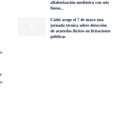
alfabetización mediática con seis
líneas...
Cádiz acoge el 7 de mayo una
s
jornada técnica sobre detección
de acuerdos ilícitos en licitaciones
públicas
ue
e
as