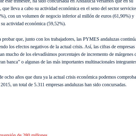
te este trimestre, ha sido concursada en Andalucía veríamos que en su
, que lleva a cabo su actividad económica en el seno del sector servicio
), con un volumen de negocio inferior al millón de euros (61,90%) y
o su actividad económica (59,52%).
para probar que, junto con los trabajadores, las PYMES andaluzas continú
o los efectos negativos de la actual crisis. Así, las cifras de empresas
tan mucho de los elevadísimos porcentajes de incremento de márgenes 
ran banca” o algunas de las más importantes multinacionales integrante
 de ocho años que dura ya la actual crisis económica podemos comproba
e 2015, un total de 5.311 empresas andaluzas han sido concursadas.
nversión de 280 millones