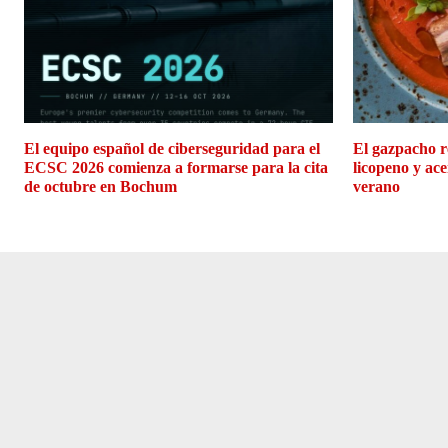
El equipo español de ciberseguridad para el
El gazpacho r
ECSC 2026 comienza a formarse para la cita
licopeno y ace
de octubre en Bochum
verano