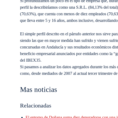
Si profundizamos un poco en el tipo de empresa que, duran
perfil la describiríamos como una S.R.L. (84,13% del total)
(70,63%), que cuenta con menos de diez empleados (70,63%
que lleva entre 5 y 16 años, ambos inclusive, desarrolland
El simple perfil descrito en el párrafo anterior nos sirve 
siendo las que en mayor medida han sufrido y vienen sufriend
concursadas en Andalucía y sus resultados económicos dis
beneficio empresarial anunciados por entidades como la “g
del IBEX35.
Si pasamos a analizar los datos agregados durante los más
como, desde mediados de 2007 al actual tercer trimestre d
Mas noticias
Relacionadas
El entorno de Doñana suma diez depuradoras con una i