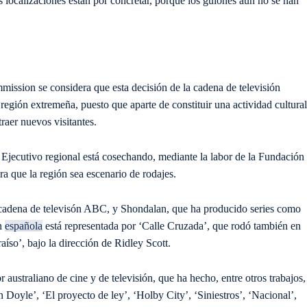
 localizaciones están por concretar, porque los guiones aún no se han
ssion se considera que esta decisión de la cadena de televisión
gión extremeña, puesto que aparte de constituir una actividad cultural
aer nuevos visitantes.
 Ejecutivo regional está cosechando, mediante la labor de la Fundación
 que la región sea escenario de rodajes.
a cadena de televisón ABC, y Shondalan, que ha producido series como
ón
española
está representada por ‘Calle Cruzada’, que rodó también en
raíso’, bajo la dirección de Ridley Scott.
r australiano de cine y de televisión, que ha hecho, entre otros trabajos,
Doyle’, ‘El proyecto de ley’, ‘Holby City’, ‘Siniestros’, ‘Nacional’,