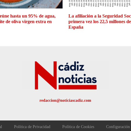
eúne hasta un 95% de agua,
La afiliación a la Seguridad So
ite de oliva virgen extra en
primera vez los 22,5 millones d
España
redaccion@noticiascadiz.com
al
Política de Privacidad
Política de Cookies
Configuración