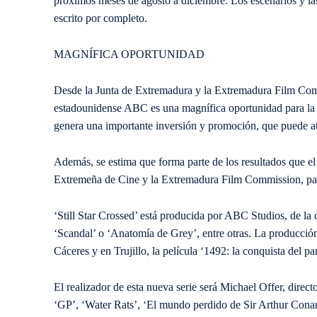
próximos meses de agosto a diciembre. Los escenarios y las
escrito por completo.
MAGNÍFICA OPORTUNIDAD
Desde la Junta de Extremadura y la Extremadura Film Commi
estadounidense ABC es una magnífica oportunidad para la re
genera una importante inversión y promoción, que puede atr
Además, se estima que forma parte de los resultados que el
Extremeña de Cine y la Extremadura Film Commission, para
‘Still Star Crossed’ está producida por ABC Studios, de l
‘Scandal’ o ‘Anatomía de Grey’, entre otras. La producci
Cáceres y en Trujillo, la película ‘1492: la conquista del pa
El realizador de esta nueva serie será Michael Offer, directo
‘GP’, ‘Water Rats’, ‘El mundo perdido de Sir Arthur Conan 