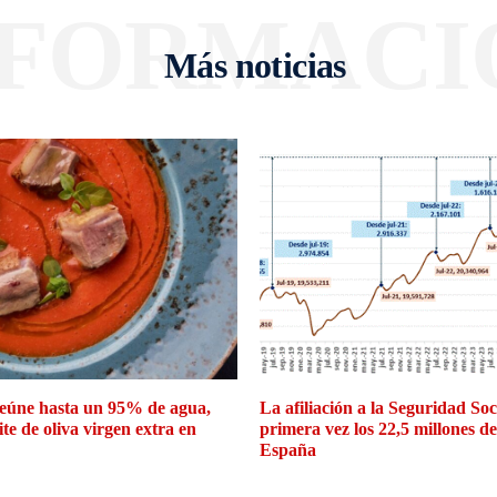
NFORMACI
Más noticias
eúne hasta un 95% de agua,
La afiliación a la Seguridad So
ite de oliva virgen extra en
primera vez los 22,5 millones d
España