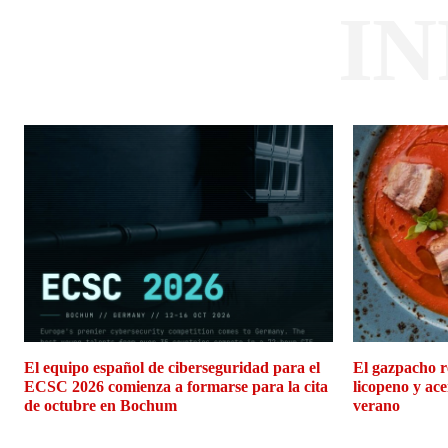
I
El equipo español de ciberseguridad para el
El gazpacho r
ECSC 2026 comienza a formarse para la cita
licopeno y ace
de octubre en Bochum
verano