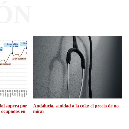
ÓN
cial supera por
Andalucía, sanidad a la cola: el precio de no
e ocupados en
mirar