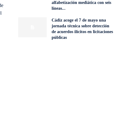
alfabetización mediática con seis
de
líneas...
l
Cádiz acoge el 7 de mayo una
jornada técnica sobre detección
de acuerdos ilícitos en licitaciones
públicas