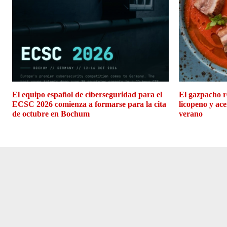
El equipo español de ciberseguridad para el
El gazpacho r
ECSC 2026 comienza a formarse para la cita
licopeno y ace
de octubre en Bochum
verano