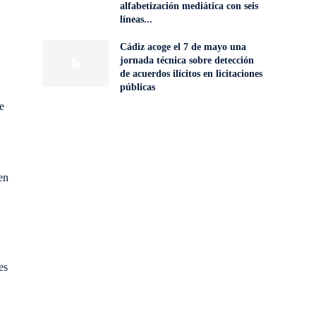
alfabetización mediática con seis
líneas...
Cádiz acoge el 7 de mayo una
jornada técnica sobre detección
de acuerdos ilícitos en licitaciones
públicas
e
en
es