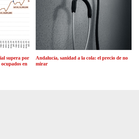
cial supera por
Andalucía, sanidad a la cola: el precio de no
e ocupados en
mirar