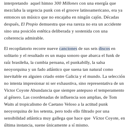
interpretando aquel himno
300 Millones
con una energía que
mezclaba la urgencia punk con el groove latinoamericano, era ya
entonces un músico que no encajaba en ningún cajón. Décadas
después,
El Propio
demuestra que esa rareza no era un accidente
sino una posición estética deliberada y sostenida con una
coherencia admirable.
El recopilatorio recorre nueve
canciones
de sus seis
discos
en
solitario y el resultado es un mapa sonoro que abarca el funk de
raíz brasileña, la cumbia peruana, el punkabilly, la salsa
neoyorquina y un fado atlántico que suena tan natural como
inevitable en alguien criado entre Galicia y el mundo. La selección
no intenta impresionar ni ser exhaustiva, sino representativa de un
Victor Coyote Abundancia que siempre antepuso el temperamento
al género. Las coordenadas de influencia son amplias, de Tom
Waits al tropicalismo de Caetano Veloso a la actitud punk
neoyorquina de los setenta, pero todo ello filtrado por una
sensibilidad atlántica muy gallega que hace que Víctor Coyote, en
última instancia, suene únicamente a sí mismo.