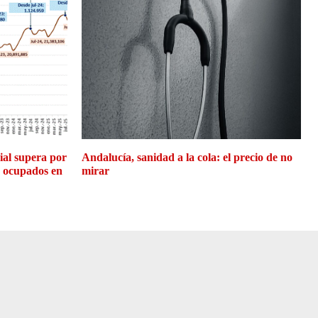
cial supera por
Andalucía, sanidad a la cola: el precio de no
e ocupados en
mirar