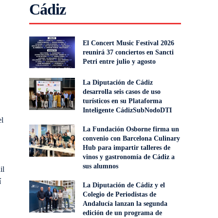
Cádiz
El Concert Music Festival 2026
reunirá 37 conciertos en Sancti
Petri entre julio y agosto
La Diputación de Cádiz
desarrolla seis casos de uso
turísticos en su Plataforma
Inteligente CádizSubNodoDTI
el
La Fundación Osborne firma un
convenio con Barcelona Culinary
Hub para impartir talleres de
vinos y gastronomía de Cádiz a
sus alumnos
il
í
La Diputación de Cádiz y el
Colegio de Periodistas de
Andalucía lanzan la segunda
edición de un programa de