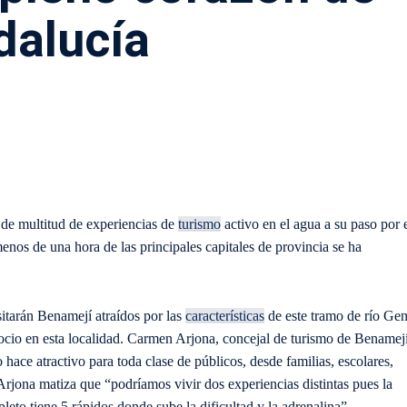
dalucía
lo de multitud de experiencias de
turismo
activo en el agua a su paso por 
nos de una hora de las principales capitales de provincia se ha
sitarán Benamejí atraídos por las
características
de este tramo de río Gen
ocio en esta localidad. Carmen Arjona, concejal de turismo de Benamej
 hace atractivo para toda clase de públicos, desde familias, escolares,
Arjona matiza que “podríamos vivir dos experiencias distintas pues la
mpleto tiene 5 rápidos donde sube la dificultad y la adrenalina”.