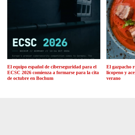
El equipo español de ciberseguridad para el
El gazpacho r
ECSC 2026 comienza a formarse para la cita
licopeno y ace
de octubre en Bochum
verano