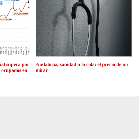
cial supera por
Andalucía, sanidad a la cola: el precio de no
e ocupados en
mirar