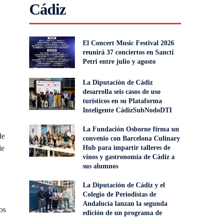
Cádiz
El Concert Music Festival 2026
reunirá 37 conciertos en Sancti
Petri entre julio y agosto
La Diputación de Cádiz
desarrolla seis casos de uso
turísticos en su Plataforma
Inteligente CádizSubNodoDTI
La Fundación Osborne firma un
de
convenio con Barcelona Culinary
de
Hub para impartir talleres de
vinos y gastronomía de Cádiz a
sus alumnos
La Diputación de Cádiz y el
Colegio de Periodistas de
Andalucía lanzan la segunda
os
edición de un programa de