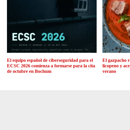
El equipo español de ciberseguridad para el
El gazpacho r
ECSC 2026 comienza a formarse para la cita
licopeno y ace
de octubre en Bochum
verano