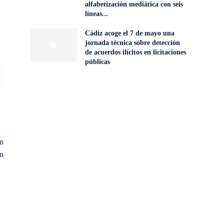
alfabetización mediática con seis
líneas...
Cádiz acoge el 7 de mayo una
jornada técnica sobre detección
de acuerdos ilícitos en licitaciones
públicas
un
in