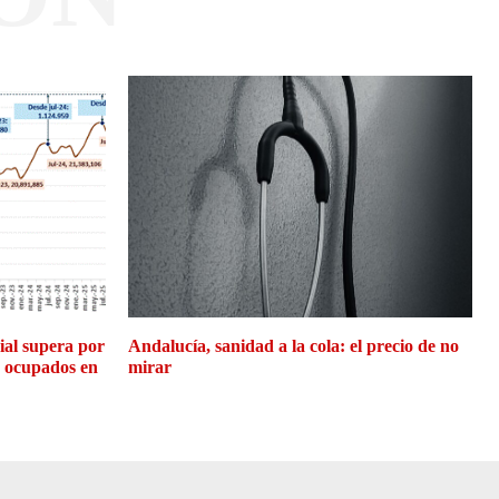
cial supera por
Andalucía, sanidad a la cola: el precio de no
e ocupados en
mirar