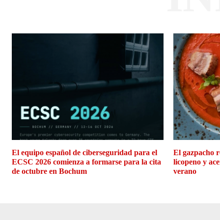
El equipo español de ciberseguridad para el
El gazpacho r
ECSC 2026 comienza a formarse para la cita
licopeno y ace
de octubre en Bochum
verano