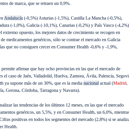
ntos de marca, que se retraen un 0,9%.
 en
Andalucía
(-0,5%) Asturias (-1,5%), Castilla La Mancha (-0,5%),
ura (-1,0%), Galicia (-10,1%), Canarias (-0,2%) y País Vasco (-4,2%)
el extremo opuesto, los mejores datos de crecimiento se recogen en
de medicamentos genéricos, sólo se contrae el mercado en Galicia
omías que no consiguen crecer en Consumer Health -0,6% y -1,9%,
o permite afirmar que hay ocho provincias en las que el mercado de
 el caso de Jaén, Valladolid, Huelva, Zamora, Ávila, Palencia, Segovi
lth ya supone más de un 30%, que es la media
nacional
actual (
Madrid
,
ría, Gerona, Córdoba, Tarragona y Navarra).
nalizar las tendencias de los últimos 12 meses, en las que el mercado
dicamentos genéricos, un 5,5%, y en Consumer Health, un 6,0%, mientra
ifras positivas en todos los segmentos del mercado (2,8%) si se analiz
er Health.