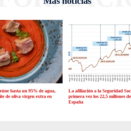
Más noticias
eúne hasta un 95% de agua,
La afiliación a la Seguridad So
ite de oliva virgen extra en
primera vez los 22,5 millones d
España